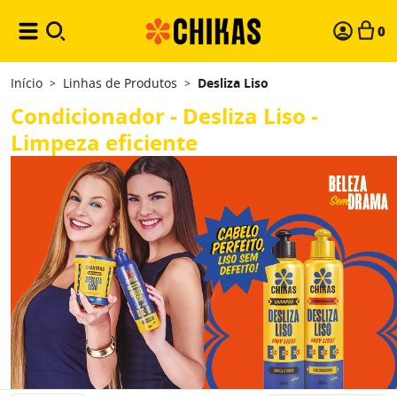
0
Início
Linhas de Produtos
Desliza Liso
>
>
Condicionador - Desliza Liso -
Limpeza eficiente