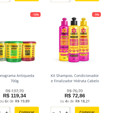
-
13%
-
5%
onograma Antiqueda
Kit Shampoo, Condicionador
700g
e Finalizador Hidrata Cabelo
R$
137
,
70
R$
76
,
70
R$
119
,
34
R$
72
,
86
6
R$
19
,
89
4
R$
18
,
21
＋
－
＋
Comprar
Comprar