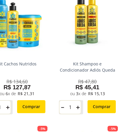
it Cachos Nutridos
Kit Shampoo e
Condicionador Adiós Queda
R$
134
,
60
R$
47
,
80
R$
127
,
87
R$
45
,
41
6
R$
21
,
31
3
R$
15
,
13
＋
－
＋
Comprar
Comprar
-
5%
-
5%