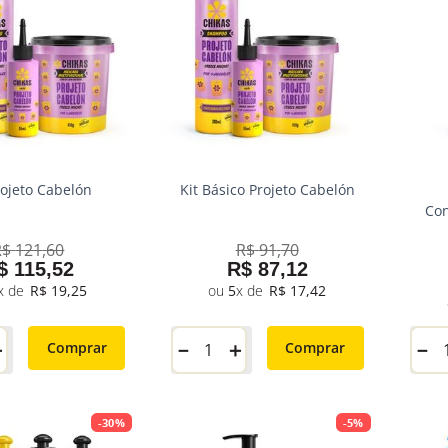
rojeto Cabelón
Kit Básico Projeto Cabelón
Con
R$
121
,
60
R$
91
,
70
$
115
,
52
R$
87
,
12
R$
19
,
25
5
R$
17
,
42
＋
－
＋
－
Comprar
Comprar
-
30%
-
5%