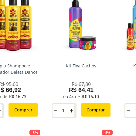
upla Shampoo e
Kit Fixa Cachos
K
ador Deleta Danos
R$
95
,
60
R$
67
,
80
R$
66
,
92
R$
64
,
41
R$
16
,
73
4
R$
16
,
10
＋
－
＋
－
Comprar
Comprar
-
5%
-
5%