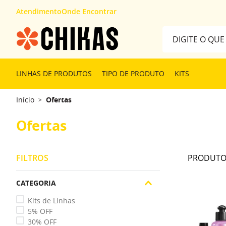
Atendimento
Onde Encontrar
Digite o que desej
TERMOS MAIS 
LINHAS DE PRODUTOS
TIPO DE PRODUTO
KITS
1
º
kit
Início
Ofertas
>
2
º
cabelón
3
º
finalizador
Ofertas
FILTROS
CATEGORIA
Kits de Linhas
5% OFF
30% OFF