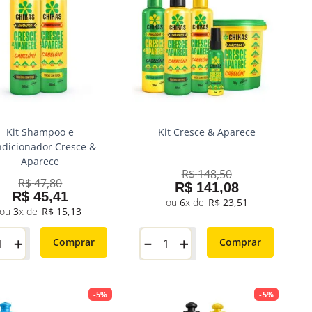
Kit Shampoo e
Kit Cresce & Aparece
dicionador Cresce &
Aparece
R$
148
,
50
R$
47
,
80
R$
141
,
08
R$
45
,
41
6
R$
23
,
51
3
R$
15
,
13
＋
－
＋
Comprar
Comprar
-
5%
-
5%