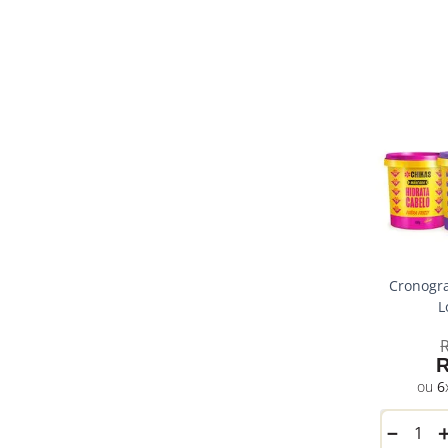
Cronogr
L
6
－