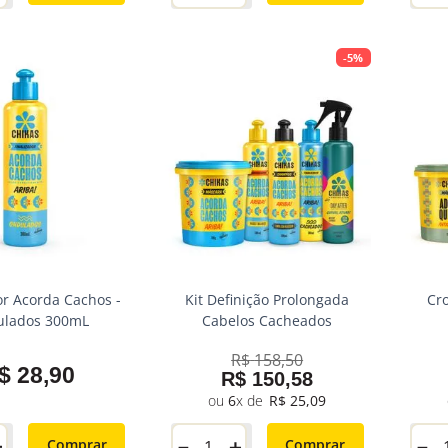
-
5%
or Acorda Cachos -
Kit Definição Prolongada
Cr
lados 300mL
Cabelos Cacheados
R$
158
,
50
$
28
,
90
R$
150
,
58
6
R$
25
,
09
＋
Comprar
－
＋
－
Comprar