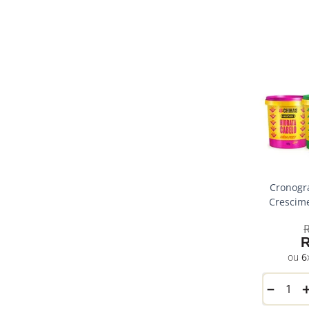
Cronogr
Crescime
6
－