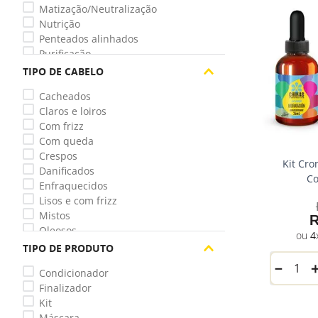
Matização/Neutralização
Nutrição
Penteados alinhados
Purificação
Reconstrução
TIPO DE CABELO
Redução de frizz
Cacheados
Redução de oleosidade
Claros e loiros
Redução de queda
Com frizz
Umectação
Com queda
Crespos
Kit Cro
Danificados
C
Enfraquecidos
Lisos e com frizz
Mistos
Oleosos
4
Pouco crescimento
TIPO DE PRODUTO
Quebradiços
－
Condicionador
Ressecados
Finalizador
Secos e desnutridos
Kit
Todo tipo de cabelo
Máscara