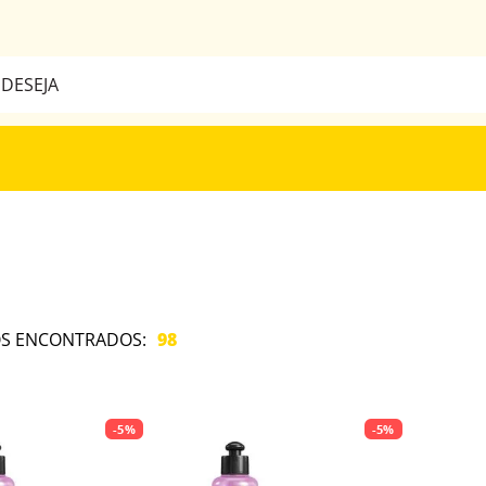
a
BUSCADOS
98
-
5%
-
5%