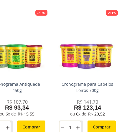
-
13%
-
13%
onograma Antiqueda
Cronograma para Cabelos
450g
Loiros 700g
R$
107
,
70
R$
141
,
70
R$
93
,
34
R$
123
,
14
6
R$
15
,
55
6
R$
20
,
52
＋
－
＋
Comprar
Comprar