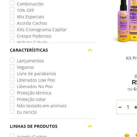
Combinación
10% OFF
Mix Especiais
Acorda Cachos
Kits Cronograma Capilar
Crespo Poderoso
Hidrata Cabelo
Cresce e Aparece
CARACTERÍSTICAS
Adiós Queda
Kit P
Lançamentos
Matiza Loiro
Veganos
Desliza Liso
Livre de parabenos
Deleta Danos
Liberados Low Poo
Projeto Cabelón
R
Liberados No Poo
Livre, Leve e Solto
6
Proteção térmica
Proteção solar
Não testado em animais
－
Eu reciclo
LINHAS DE PRODUTOS
Acorda Cachos