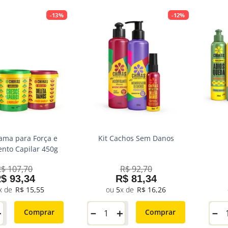
-
13%
-
12%
ama para Força e
Kit Cachos Sem Danos
nto Capilar 450g
R$
107
,
70
R$
92
,
70
R$
93
,
34
R$
81
,
34
R$
15
,
55
5
R$
16
,
26
＋
－
＋
－
Comprar
Comprar