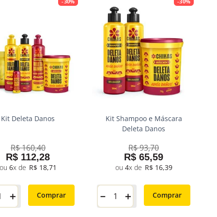
-
30%
-
30%
Kit Deleta Danos
Kit Shampoo e Máscara
Deleta Danos
R$
160
,
40
R$
93
,
70
R$
112
,
28
R$
65
,
59
6
R$
18
,
71
4
R$
16
,
39
＋
－
＋
Comprar
Comprar