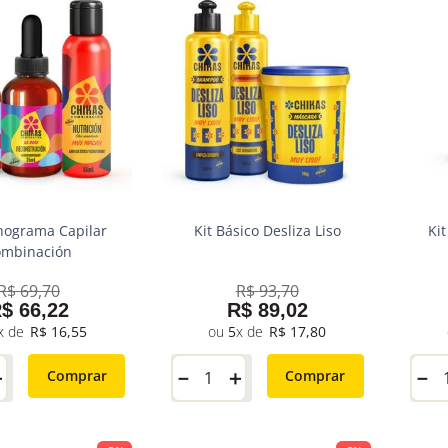
nograma Capilar
Kit Básico Desliza Liso
Ki
ombinación
R$
69
,
70
R$
93
,
70
R$
66
,
22
R$
89
,
02
R$
16
,
55
5
R$
17
,
80
＋
－
＋
－
Comprar
Comprar