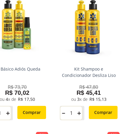
t Básico Adiós Queda
Kit Shampoo e
Condicionador Desliza Liso
R$
73
,
70
R$
47
,
80
R$
70
,
02
R$
45
,
41
4
R$
17
,
50
3
R$
15
,
13
＋
－
＋
Comprar
Comprar