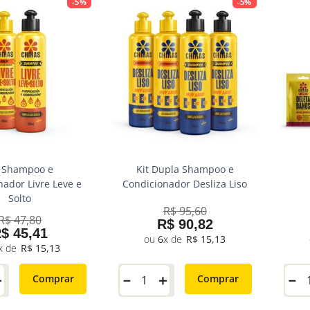
-
5%
-
5%
t Shampoo e
Kit Dupla Shampoo e
nador Livre Leve e
Condicionador Desliza Liso
Solto
R$
95
,
60
R$
47
,
80
R$
90
,
82
R$
45
,
41
6
R$
15
,
13
R$
15
,
13
＋
－
＋
－
Comprar
Comprar