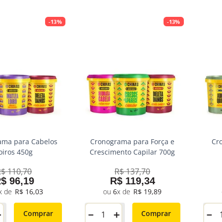
-
13%
-
13%
ama para Cabelos
Cronograma para Força e
Cr
oiros 450g
Crescimento Capilar 700g
R$
110
,
70
R$
137
,
70
R$
96
,
19
R$
119
,
34
R$
16
,
03
6
R$
19
,
89
＋
－
＋
－
Comprar
Comprar