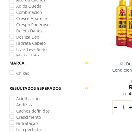
Adiós Queda
Combinación
Cresce Aparece
Crespo Poderoso
Deleta Danos
Desliza Liso
Hidrata Cabelo
Livre Leve Solto
Matiza Loiro
Mix Especial
MARCA
Kit D
Projeto Cabelón
Condicion
Chikas
RESULTADOS ESPERADOS
4
Acidificação
Antifrizz
－
Cachos definidos
Crescimento
Hidratação
Liso perfeito