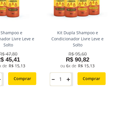
t Shampoo e
Kit Dupla Shampoo e
nador Livre Leve e
Condicionador Livre Leve e
Solto
Solto
R$
47
,
80
R$
95
,
60
R$
45
,
41
R$
90
,
82
R$
15
,
13
6
R$
15
,
13
＋
－
＋
Comprar
Comprar