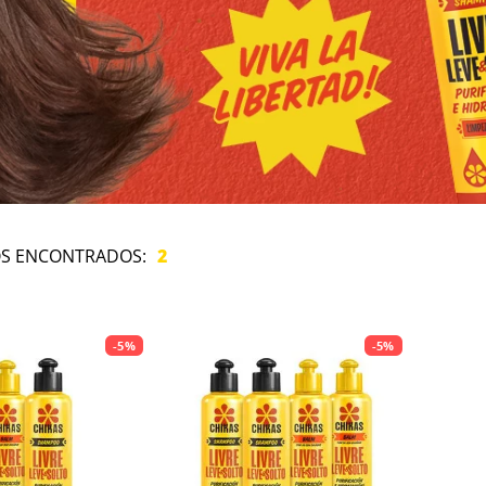
2
-
5%
-
5%