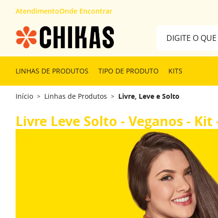
Atendimento
Onde Encontrar
Digite o que desej
TERMOS MAIS 
LINHAS DE PRODUTOS
TIPO DE PRODUTO
KITS
1
º
kit
Início
Linhas de Produtos
Livre, Leve e Solto
>
>
2
º
máscara
3
º
cabelón
Livre Leve Solto - Veganos - Kit