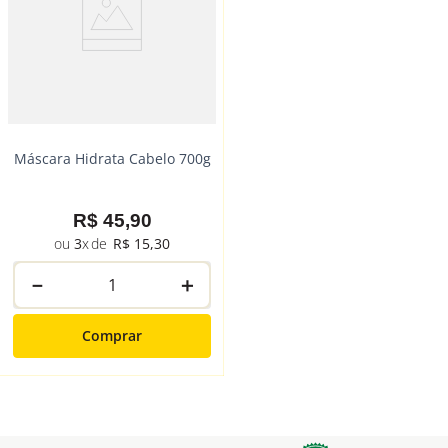
Máscara Hidrata Cabelo 700g
R$
45
,
90
3
R$
15
,
30
－
＋
Comprar