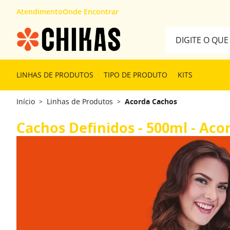
Atendimento
Onde Encontrar
Digite o que desej
TERMOS MAIS 
LINHAS DE PRODUTOS
TIPO DE PRODUTO
KITS
1
º
kit
Início
Linhas de Produtos
Acorda Cachos
>
>
2
º
máscara
3
º
tipos cabelo
Cachos Definidos - 500ml - Ac