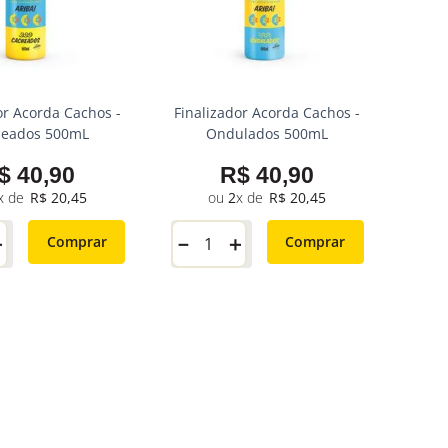
or Acorda Cachos -
Finalizador Acorda Cachos -
heados 500mL
Ondulados 500mL
$
40
,
90
R$
40
,
90
R$
20
,
45
2
R$
20
,
45
＋
－
＋
Comprar
Comprar