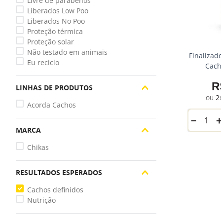
Livre de parabenos
Liberados Low Poo
Liberados No Poo
Proteção térmica
Proteção solar
Não testado em animais
Finalizad
Eu reciclo
Cac
R
LINHAS DE PRODUTOS
2
Acorda Cachos
－
MARCA
Chikas
RESULTADOS ESPERADOS
Cachos definidos
Nutrição