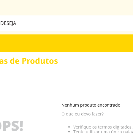
a
BUSCADOS
has de Produtos
Nenhum produto encontrado
O que eu devo fazer?
PS!
Verifique os termos digitados.
Tente utilizar uma única pala