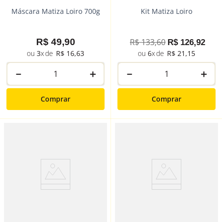
Máscara Matiza Loiro 700g
Kit Matiza Loiro
R$
49
,
90
R$
133
,
60
R$
126
,
92
3
R$
16
,
63
6
R$
21
,
15
－
＋
－
＋
Comprar
Comprar