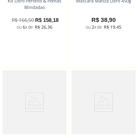
Kit Loiro Perfeito & Pontas
Máscara Matiza Loiro 450g
Blindadas
R$
166
,
50
R$
38
,
90
R$
158
,
18
6
R$
26
,
36
2
R$
19
,
45
－
＋
－
＋
Comprar
Comprar