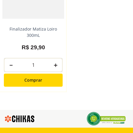
Finalizador Matiza Loiro
300mL
R$
29
,
90
－
＋
Comprar