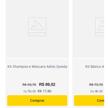
Kit Shampoo e Máscara Adiós Queda
Kit Básico Ad
R$
93
,
70
R$
89
,
02
R$
73
,
70
5
R$
17
,
80
4
R
Comprar
Compr