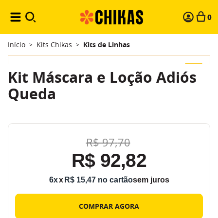
0
Início
Kits Chikas
Kits de Linhas
>
>
-
5%
Kit Máscara e Loção Adiós
Queda
R$
97
,
70
R$
92
,
82
6
x
R$
15
,
47
sem juros
COMPRAR AGORA