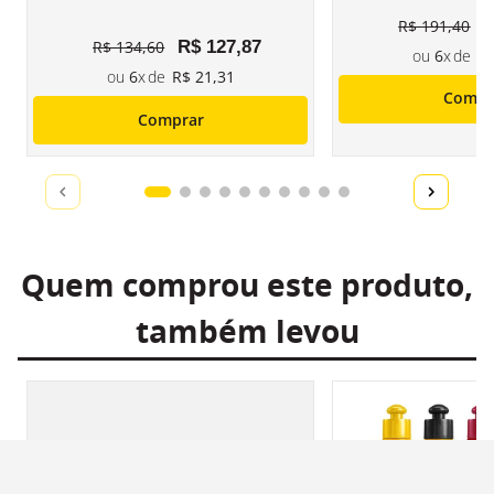
R$
191
,
40
R$
134
,
60
R$
127
,
87
6
R
6
R$
21
,
31
Compr
Comprar
Quem comprou este produto,
também levou