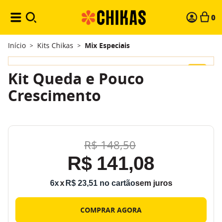
0
Início
Kits Chikas
Mix Especiais
>
>
-
5%
Kit Queda e Pouco
Crescimento
R$
148
,
50
R$
141
,
08
6
x
R$
23
,
51
sem juros
COMPRAR AGORA