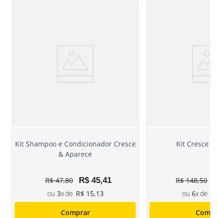
Kit Shampoo e Condicionador Cresce
Kit Cresce &
& Aparece
R$
47
,
80
R$
45
,
41
R$
148
,
50
3
R$
15
,
13
6
R
Comprar
Compr