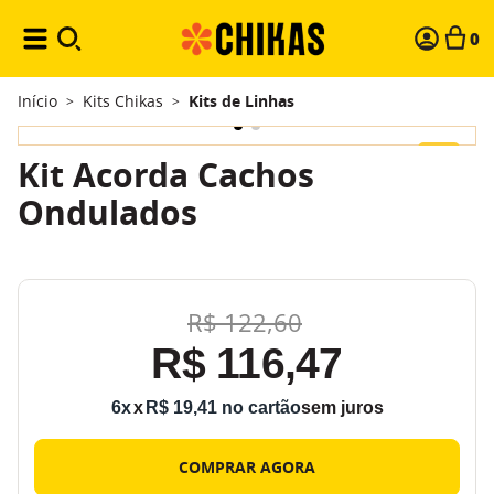
0
Início
Kits Chikas
Kits de Linhas
>
>
-
5%
Kit Acorda Cachos
Ondulados
R$
122
,
60
R$
116
,
47
6
x
R$
19
,
41
sem juros
COMPRAR AGORA