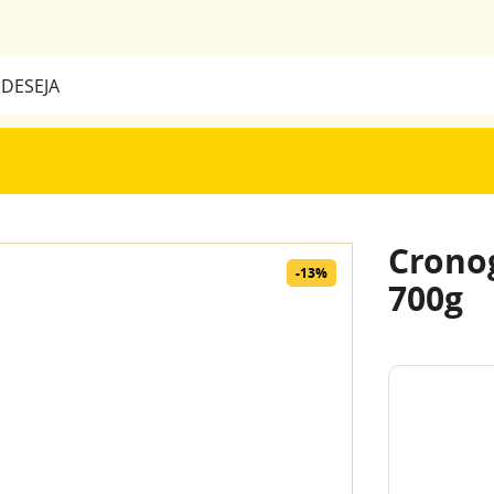
a
BUSCADOS
Crono
-
13%
700g