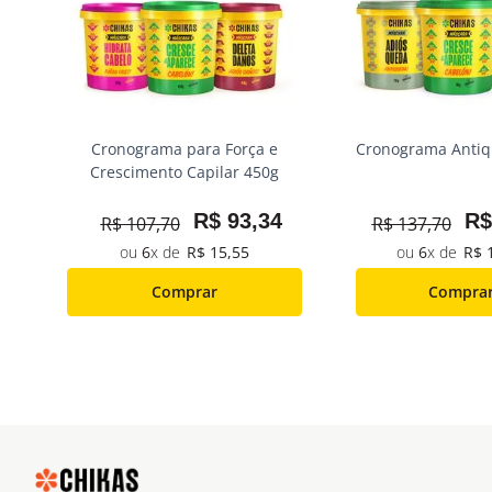
s
Cronograma para Força e
Cronograma Antiq
Crescimento Capilar 450g
4
R$
93
,
34
R$
R$
107
,
70
R$
137
,
70
6
R$
15
,
55
6
R$
Comprar
Compra