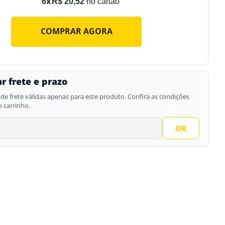
R$
20
,
52
6
COMPRAR AGORA
r frete e prazo
de frete válidas apenas para este produto. Confira as condições
o carrinho.