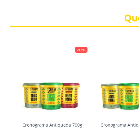
Qu
-
13%
-
13%
s
Cronograma Antiqueda 700g
Cronograma Antiq