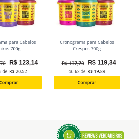
ama para Cabelos
Cronograma para Cabelos
oiros 700g
Crespos 700g
R$
123
,
14
R$
119
,
34
70
R$
137
,
70
R$
20
,
52
6
R$
19
,
89
Comprar
Comprar