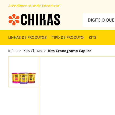
Atendimento
Onde Encontrar
Digite o que desej
TERMOS MAIS 
LINHAS DE PRODUTOS
TIPO DE PRODUTO
KITS
1
º
kit
Início
Kits Chikas
Kits Cronograma Capilar
>
>
2
º
cabelón
3
º
finalizador