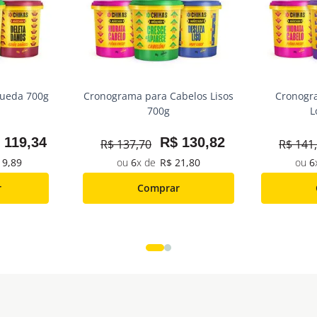
ueda 700g
Cronograma para Cabelos Lisos
Cronogr
700g
L
119
,
34
R$
130
,
82
R$
137
,
70
R$
141
,
19
,
89
6
R$
21
,
80
6
r
Comprar