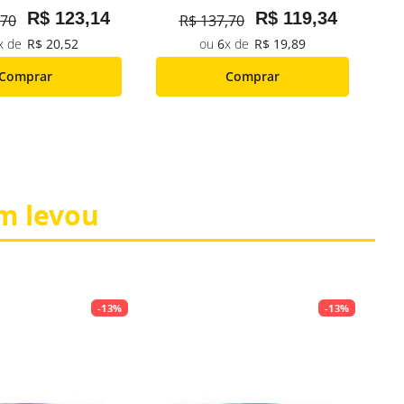
R$
123
,
14
R$
119
,
34
70
R$
137
,
70
R$
20
,
52
6
R$
19
,
89
Comprar
Comprar
m levou
-
13%
-
13%