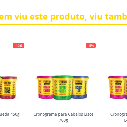
em viu este produto, viu tam
-
13%
-
5%
ueda 450g
Cronograma para Cabelos Lisos
Cronogr
700g
L