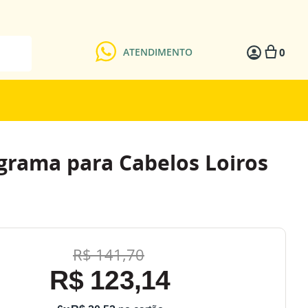
0
ATENDIMENTO
grama para Cabelos Loiros
R$
141
,
70
R$
123
,
14