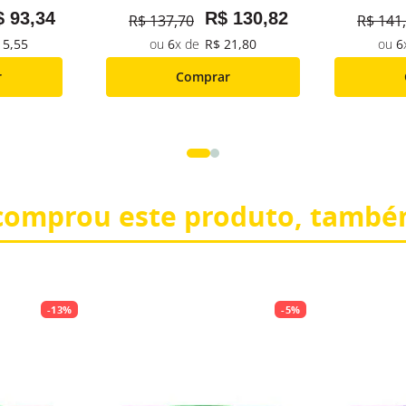
$
93
,
34
R$
130
,
82
R$
137
,
70
R$
141
,
15
,
55
6
R$
21
,
80
6
r
Comprar
omprou este produto, també
-
13%
-
5%