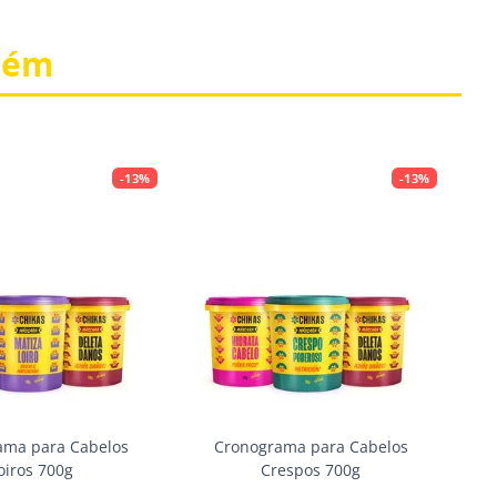
bém
-
13%
-
13%
ama para Cabelos
Cronograma para Cabelos
oiros 700g
Crespos 700g