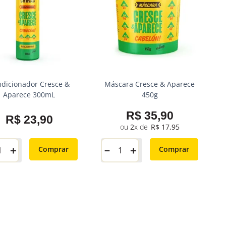
dicionador Cresce &
Máscara Cresce & Aparece
Aparece 300mL
450g
R$
35
,
90
R$
23
,
90
2
R$
17
,
95
＋
－
＋
Comprar
Comprar