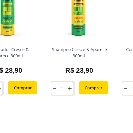
izador Cresce &
Shampoo Cresce & Aparece
Con
arece 300mL
300mL
$
28
,
90
R$
23
,
90
＋
－
＋
－
Comprar
Comprar