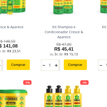
resce & Aparece
Kit Shampoo e
Ki
Condicionador Cresce &
Aparece
R$
148
,
50
R$
47
,
80
$
141
,
08
R$
45
,
41
R$
23
,
51
3
R$
15
,
13
＋
－
＋
－
Comprar
Comprar
-
5%
-
5%