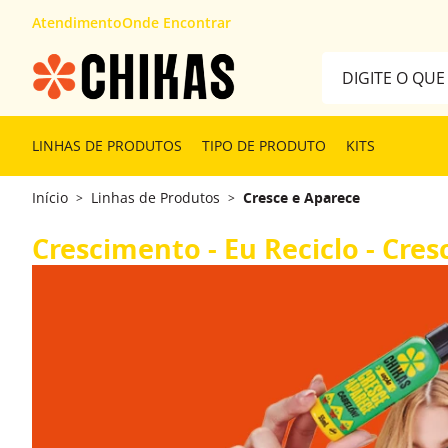
Atendimento
Onde Encontrar
Digite o que desej
TERMOS MAIS 
LINHAS DE PRODUTOS
TIPO DE PRODUTO
KITS
1
º
kit
Início
Linhas de Produtos
Cresce e Aparece
>
>
2
º
máscara
3
º
tipos cabelo
Crescimento - Eu Reciclo - Cres