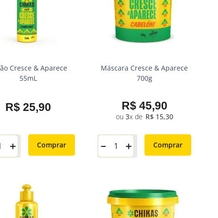
ão Cresce & Aparece
Máscara Cresce & Aparece
55mL
700g
R$
45
,
90
R$
25
,
90
3
R$
15
,
30
－
＋
＋
Comprar
Comprar