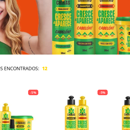
12
-
5%
-
5%