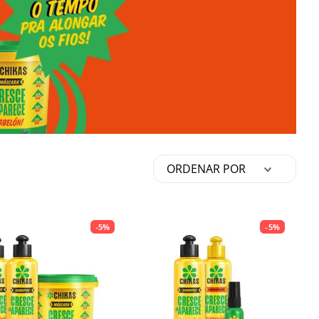
ORDENAR POR
-
5%
-
5%