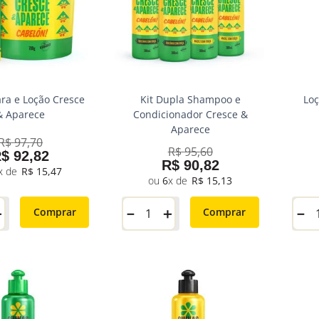
ara e Loção Cresce
Kit Dupla Shampoo e
Loç
& Aparece
Condicionador Cresce &
Aparece
R$
97
,
70
R$
95
,
60
R$
92
,
82
R$
90
,
82
R$
15
,
47
6
R$
15
,
13
＋
－
＋
Comprar
Comprar
－