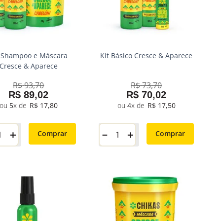
t Shampoo e Máscara
Kit Básico Cresce & Aparece
Cresce & Aparece
R$
93
,
70
R$
73
,
70
R$
89
,
02
R$
70
,
02
5
R$
17
,
80
4
R$
17
,
50
＋
－
＋
Comprar
Comprar