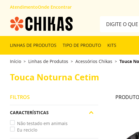
Atendimento
Onde Encontrar
Digite o que desej
TERMOS MAIS 
LINHAS DE PRODUTOS
TIPO DE PRODUTO
KITS
1
º
kit
Início
Linhas de Produtos
Acessórios Chikas
Touca No
>
>
>
2
º
cabelón
3
º
finalizador
Touca Noturna Cetim
FILTROS
CARACTERÍSTICAS
Não testado em animais
Eu reciclo