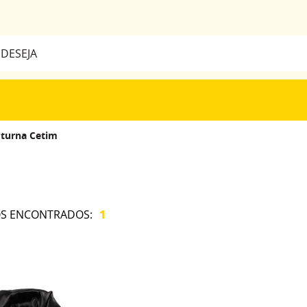
a
BUSCADOS
turna Cetim
1