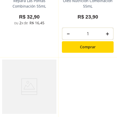
Repara Las Pontas
Óleo Nutrición Combinación
Combinación 55mL
55mL
R$
32
,
90
R$
23
,
90
2
R$
16
,
45
－
＋
Comprar
－
＋
Comprar