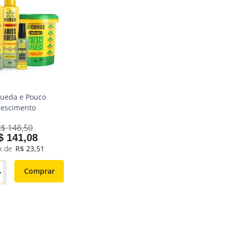
Queda e Pouco
rescimento
R$
148
,
50
$
141
,
08
R$
23
,
51
＋
Comprar