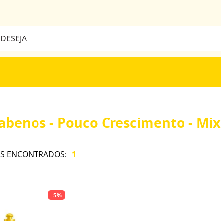
a
BUSCADOS
rabenos - Pouco Crescimento - Mix
1
-
5%