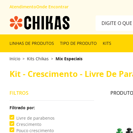
Atendimento
Onde Encontrar
Digite o que desej
TERMOS MAIS 
LINHAS DE PRODUTOS
TIPO DE PRODUTO
KITS
1
º
kit
Início
Kits Chikas
Mix Especiais
>
>
2
º
máscara
3
º
cabelón
Kit - Crescimento - Livre De Pa
FILTROS
Filtrado por:
Livre de parabenos
Crescimento
Pouco crescimento