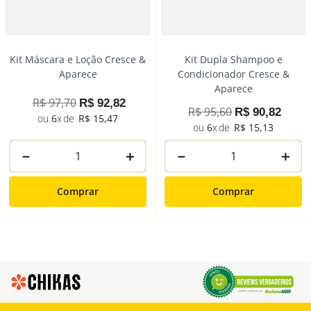
Kit Máscara e Loção Cresce &
Kit Dupla Shampoo e
Aparece
Condicionador Cresce &
Aparece
R$
97
,
70
R$
92
,
82
R$
95
,
60
R$
90
,
82
6
R$
15
,
47
6
R$
15
,
13
－
＋
－
＋
Comprar
Comprar