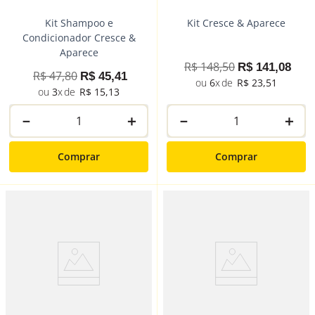
Kit Shampoo e
Kit Cresce & Aparece
Condicionador Cresce &
Aparece
R$
148
,
50
R$
141
,
08
R$
47
,
80
R$
45
,
41
6
R$
23
,
51
3
R$
15
,
13
－
＋
－
＋
Comprar
Comprar